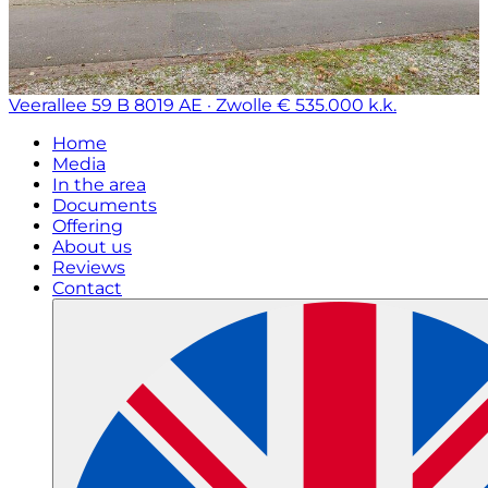
Veerallee 59 B
8019 AE · Zwolle
€ 535.000 k.k.
Home
Media
In the area
Documents
Offering
About us
Reviews
Contact