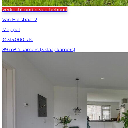
Verkocht onder voorbehoud
Van Hallstraat 2
Meppel
€ 315.000 k.k.
89 m²
4 kamers (3 slaapkamers)