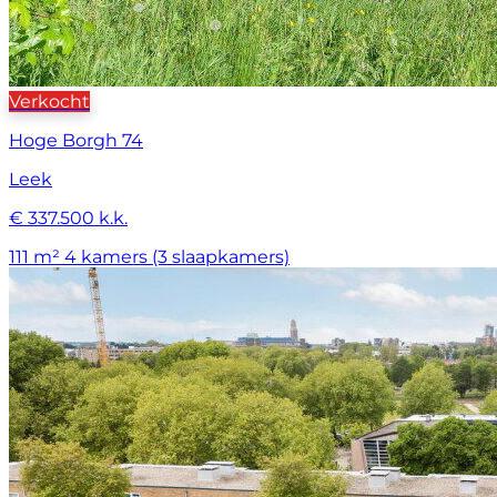
Verkocht
Hoge Borgh 74
Leek
€ 337.500 k.k.
111 m²
4 kamers (3 slaapkamers)