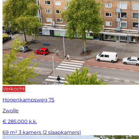
Verkocht
Hogenkampsweg 75
Zwolle
€ 285.000 k.k.
69 m²
3 kamers (2 slaapkamers)