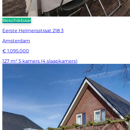
Beschikbaar
Eerste Helmersstraat 218 3
Amsterdam
€ 1.095.000
127 m²
5 kamers (4 slaapkamers)