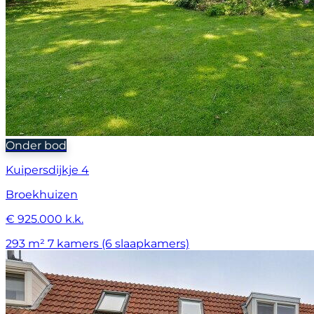
Onder bod
Kuipersdijkje 4
Broekhuizen
€ 925.000 k.k.
293 m²
7 kamers (6 slaapkamers)