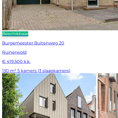
Beschikbaar
Burgemeester Buitenweg 20
Ruinerwold
€ 419.500 k.k.
130 m²
5 kamers (3 slaapkamers)