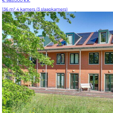
€ 985.000 k.k.
136 m²
4 kamers (3 slaapkamers)