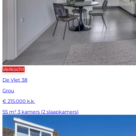
Verkocht
De Vlet 38
Grou
€ 215.000 k.k.
55 m²
3 kamers (2 slaapkamers)