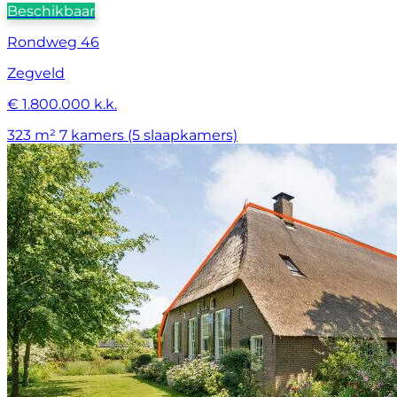
Beschikbaar
Rondweg 46
Zegveld
€ 1.800.000 k.k.
323 m²
7 kamers (5 slaapkamers)