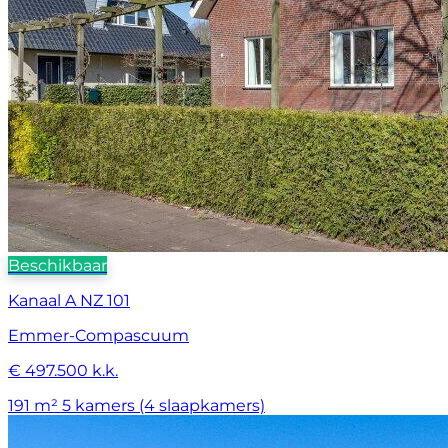
Beschikbaar
Kanaal A NZ 101
Emmer-Compascuum
€ 497.500 k.k.
191 m²
5 kamers (4 slaapkamers)